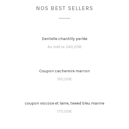
NOS BEST SELLERS
Dentelle chantilly perlée
Au mètre:
240,00
€
Coupon cachemire marron
150,00
€
coupon viscose et laine, tweed bleu marine
170,00
€