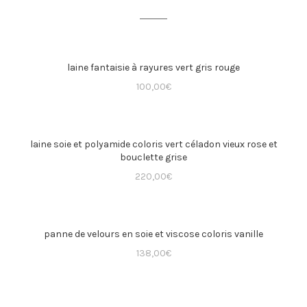
laine fantaisie à rayures vert gris rouge
100,00
€
laine soie et polyamide coloris vert céladon vieux rose et
bouclette grise
220,00
€
panne de velours en soie et viscose coloris vanille
138,00
€