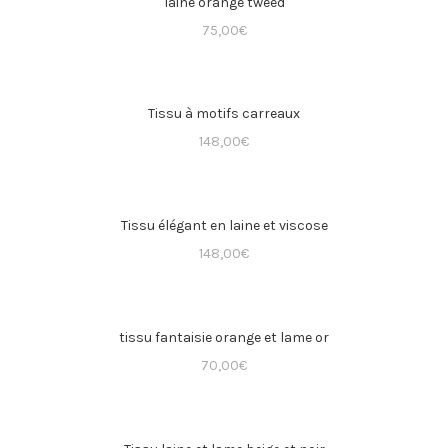
laine orange tweed
75,00
€
Tissu à motifs carreaux
148,00
€
Tissu élégant en laine et viscose
148,00
€
tissu fantaisie orange et lame or
70,00
€