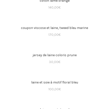
coton lamé orange
140,00
€
coupon viscose et laine, tweed bleu marine
170,00
€
jersey de laine coloris prune
30,00
€
laine et soie à motif floral bleu
100,00
€