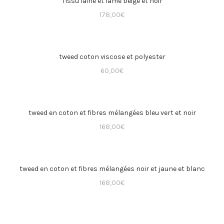
Tissu laine et lame beige et noir
178,00
€
tweed coton viscose et polyester
60,00
€
tweed en coton et fibres mélangées bleu vert et noir
168,00
€
tweed en coton et fibres mélangées noir et jaune et blanc
168,00
€