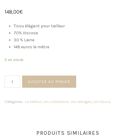
148,00
€
Tissu élégant pour tailleur
70% Viscose
30 % Laine
148 euros le mètre
5 en stock
quantité
AJOUTER AU PANIER
de
Tissu
élégant
Catégories :
Le tailleur
,
Les collections
,
Les lainages
,
Les tissus
en
laine
et
viscose
PRODUITS SIMILAIRES