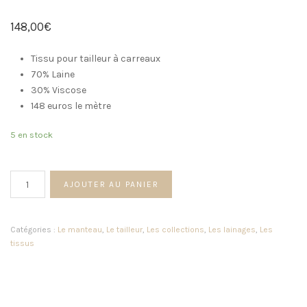
148,00
€
Tissu pour tailleur à carreaux
70% Laine
30% Viscose
148 euros le mètre
5 en stock
quantité
AJOUTER AU PANIER
de
Tissu
à
Catégories :
Le manteau
,
Le tailleur
,
Les collections
,
Les lainages
,
Les
motifs
tissus
carreaux