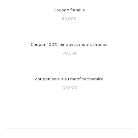
Coupon flanelle
90,00
€
Coupon 100% laine avec motifs brodés
170,00
€
coupon soie bleu motif cachemire
100,00
€