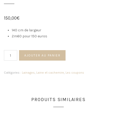
150,00
€
140 cm de largeur
2m60 pour 150 euros
quantité
AJOUTER AU PANIER
de
Coupon
laine
Catégories :
Lainages
,
Laine et cachemire
,
Les coupons
et
cachemire
beige
kaki
PRODUITS SIMILAIRES