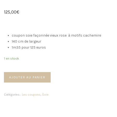
125,00
€
coupon soie façonnée vieux rose à motifs cachemire
140 cm de largeur
1m35 pour 125 euros
1 en stock
AJOUTER AU PANIER
Catégories :
Les coupons
,
Soie