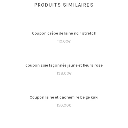
PRODUITS SIMILAIRES
Coupon crêpe de laine noir stretch
110,00
€
coupon soie façonnée jaune et fleurs rose
138,00
€
Coupon laine et cachemire beige kaki
150,00
€