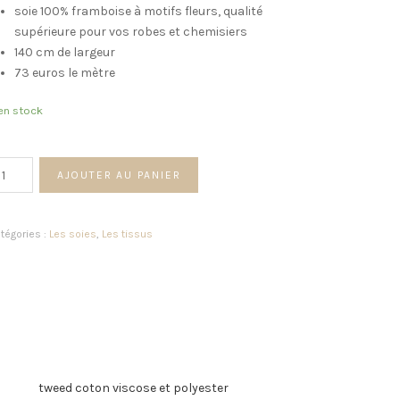
soie 100% framboise à motifs fleurs, qualité
supérieure pour vos robes et chemisiers
140 cm de largeur
73 euros le mètre
en stock
antité
AJOUTER AU PANIER
ie
nd
tégories :
Les soies
,
Les tissus
amboise
eurs
tweed coton viscose et polyester