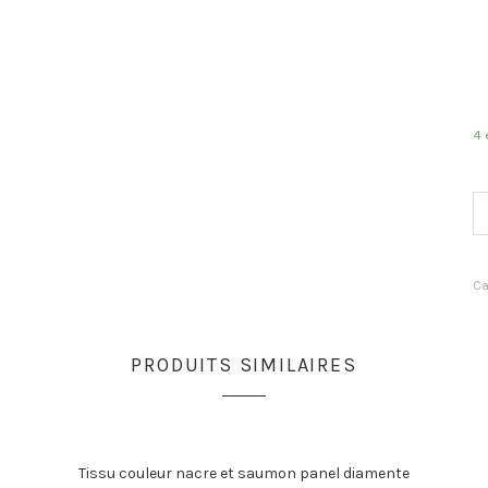
4 
qu
de
so
fo
Ca
fr
et
fl
PRODUITS SIMILAIRES
Tissu couleur nacre et saumon panel diamente