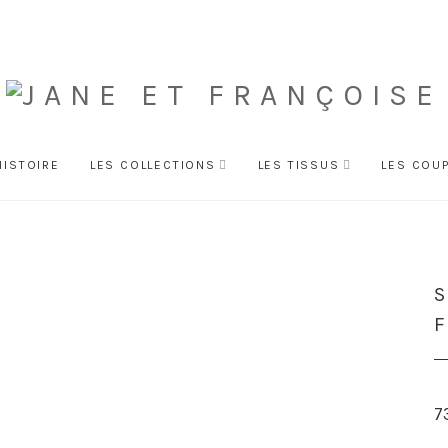
HISTOIRE
LES COLLECTIONS
LES TISSUS
LES COU
S
F
7