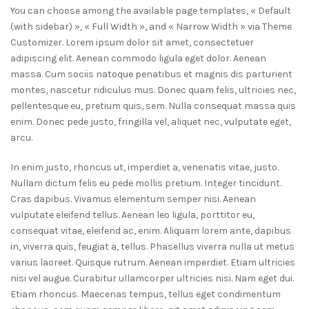
You can choose among the available page templates, « Default
(with sidebar) », « Full Width », and « Narrow Width » via Theme
Customizer. Lorem ipsum dolor sit amet, consectetuer
adipiscing elit. Aenean commodo ligula eget dolor. Aenean
massa. Cum sociis natoque penatibus et magnis dis parturient
montes, nascetur ridiculus mus. Donec quam felis, ultricies nec,
pellentesque eu, pretium quis, sem. Nulla consequat massa quis
enim. Donec pede justo, fringilla vel, aliquet nec, vulputate eget,
arcu.
In enim justo, rhoncus ut, imperdiet a, venenatis vitae, justo.
Nullam dictum felis eu pede mollis pretium. Integer tincidunt.
Cras dapibus. Vivamus elementum semper nisi. Aenean
vulputate eleifend tellus. Aenean leo ligula, porttitor eu,
consequat vitae, eleifend ac, enim. Aliquam lorem ante, dapibus
in, viverra quis, feugiat a, tellus. Phasellus viverra nulla ut metus
varius laoreet. Quisque rutrum. Aenean imperdiet. Etiam ultricies
nisi vel augue. Curabitur ullamcorper ultricies nisi. Nam eget dui.
Etiam rhoncus. Maecenas tempus, tellus eget condimentum