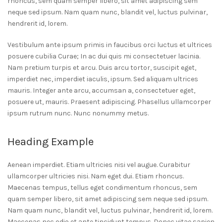
rhoncus, sem quam semper libero, sit amet adipiscing sem
neque sed ipsum. Nam quam nunc, blandit vel, luctus pulvinar,
hendrerit id, lorem.
Vestibulum ante ipsum primis in faucibus orci luctus et ultrices
posuere cubilia Curae; In ac dui quis mi consectetuer lacinia.
Nam pretium turpis et arcu. Duis arcu tortor, suscipit eget,
imperdiet nec, imperdiet iaculis, ipsum. Sed aliquam ultrices
mauris. Integer ante arcu, accumsan a, consectetuer eget,
posuere ut, mauris. Praesent adipiscing. Phasellus ullamcorper
ipsum rutrum nunc. Nunc nonummy metus.
Heading Example
Aenean imperdiet. Etiam ultricies nisi vel augue. Curabitur
ullamcorper ultricies nisi. Nam eget dui. Etiam rhoncus.
Maecenas tempus, tellus eget condimentum rhoncus, sem
quam semper libero, sit amet adipiscing sem neque sed ipsum.
Nam quam nunc, blandit vel, luctus pulvinar, hendrerit id, lorem.
Maecenas nec odio et ante tincidunt tempus. Donec vitae sapien