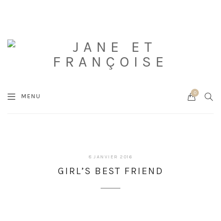
0
Cart
SEA
MENU
11
8 JANVIER 2016
OCTOBRE
GIRL’S BEST FRIEND
2021