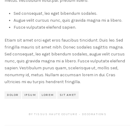
metus. Vestibulum volutpat pretium libero.
Sed consequat, leo eget bibendum sodales.
Augue velit cursus nunc, quis gravida magna mi a libero.
Fusce vulputate eleifend sapien.
Etiam sit amet orci eget eros faucibus tincidunt. Duis leo. Sed
fringilla mauris sit amet nibh. Donec sodales sagittis magna.
Sed consequat, leo eget bibendum sodales, augue velit cursus
nunc, quis gravida magna mi a libero. Fusce vulputate eleifend
sapien. Vestibulum purus quam, scelerisque ut, mollis sed,
nonummy id, metus. Nullam accumsan lorem in dui. Cras
ultricies mi eu turpis hendrerit fringilla.
DOLOR
IPSUM
LOREM
SIT AMET
BY
TISSUS HAUTE COUTURE
DECORATIONS